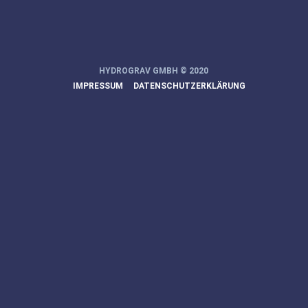
HYDROGRAV GMBH © 2020
IMPRESSUM
DATENSCHUTZERKLÄRUNG
Schwäbisch Hall
Kläranlage
Größe:
100.000
Anzahl NKB:
3
Adapt-Bauten:
1
Durchm.
39,5m
Absetzbecken:
Installation: