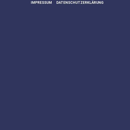
IMPRESSUM
DATENSCHUTZERKLÄRUNG
Schwäbisch Hall
Kläranlage
Größe:
100.000
Anzahl NKB:
3
Adapt-Bauten:
1
Durchm.
39,5m
Absetzbecken:
Installation:
Resultat:
In Planung
Schwäbisch Hall
Kläranlage